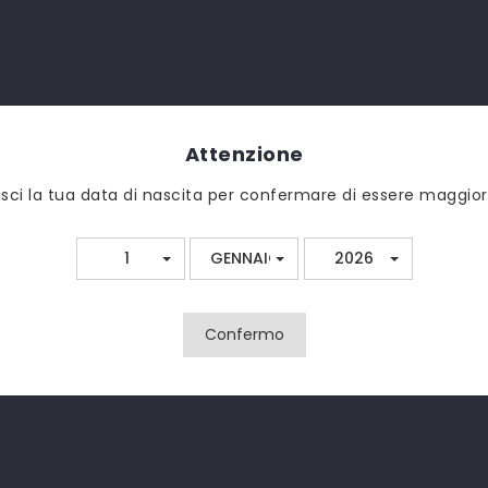
Attenzione
DESCRIZIONE
DETTAGLI
risci la tua data di nascita per confermare di essere maggi
1
GENNAIO
2026
 - ALBICOCCA - BLEND DI CREME - MANDORLA TOSTATA
 100ML
Confermo